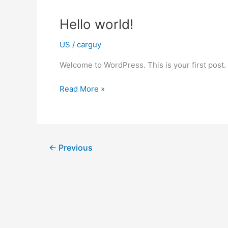
to
summer
Hello world!
tires
US
/
carguy
Welcome to WordPress. This is your first post. Ed
Hello
Read More »
world!
←
Previous