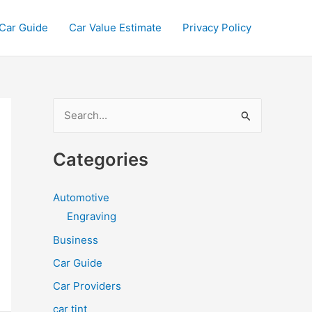
Car Guide
Car Value Estimate
Privacy Policy
S
e
a
Categories
r
c
Automotive
h
Engraving
f
Business
o
Car Guide
r
Car Providers
:
car tint