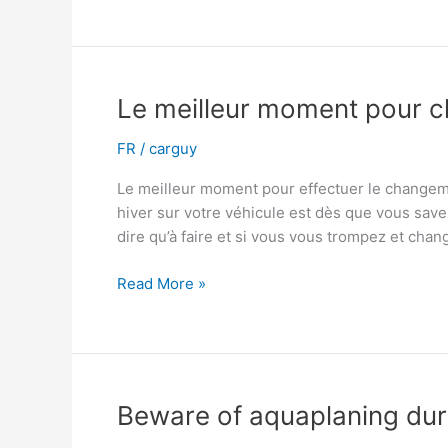
vaihtamaan
renkaat
puolestasi
Le meilleur moment pour c
FR
/
carguy
Le meilleur moment pour effectuer le changem
hiver sur votre véhicule est dès que vous savez
dire qu’à faire et si vous vous trompez et cha
Le
Read More »
meilleur
moment
pour
changer
en
Beware of aquaplaning du
pneus