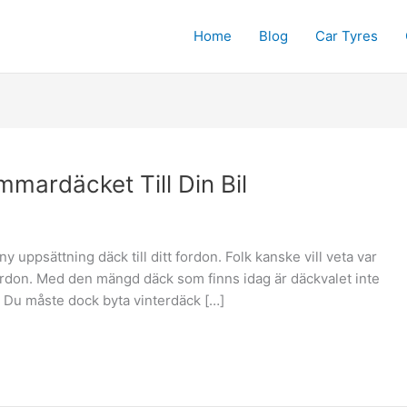
Home
Blog
Car Tyres
mmardäcket Till Din Bil
 uppsättning däck till ditt fordon. Folk kanske vill veta var
fordon. Med den mängd däck som finns idag är däckvalet inte
don. Du måste dock byta vinterdäck […]