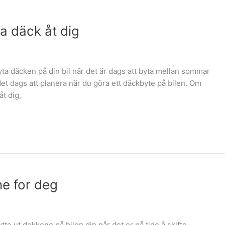
na däck åt dig
byta däcken på din bil när det är dags att byta mellan sommar
et dags att planera när du göra ett däckbyte på bilen. Om
åt dig,
ne for deg
bytte ut dekkene på bilen din når det er på tide å skifte