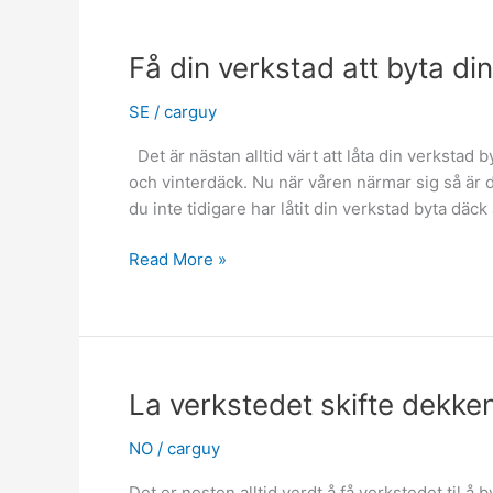
Det
Bästa
Sommardäcket
Få din verkstad att byta di
Till
Din
SE
/
carguy
Bil
Det är nästan alltid värt att låta din verkstad 
och vinterdäck. Nu när våren närmar sig så är d
du inte tidigare har låtit din verkstad byta däck 
Få
Read More »
din
verkstad
att
byta
dina
La verkstedet skifte dekke
däck
åt
NO
/
carguy
dig
Det er nesten alltid verdt å få verkstedet til å 