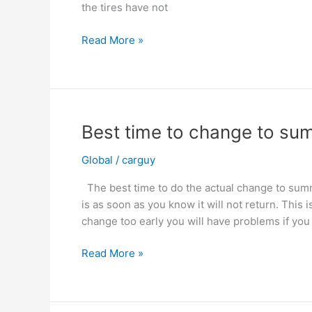
the tires have not
Time
Read More »
to
change
tires
unless
you
Best time to change to sum
have
all-
Global
/
carguy
weather
The best time to do the actual change to summe
tires
is as soon as you know it will not return. This 
or
change too early you will have problems if yo
live
in
Best
Read More »
an
time
area
to
without
change
winters