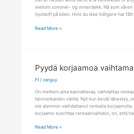
mellom sommer- og vinterdekk. Nå som våren næ
hjulskift på bilen. Hvis du ikke tidligere har fåt
La
Read More »
verkstedet
skifte
dekkene
for
deg
Pyydä korjaamoa vaihtamaa
FI
/
carguy
On melkein aina kannattavaa, vaihdattaa renkaa
talvirenkaiden välillä. Nyt kun kevät lähestyy, 
ole aiemmin vaihdattanut renkaita korjaamolla, 
korjaamo suorittaa renkaanvaihdon, on, että he v
Pyydä
Read More »
korjaamoa