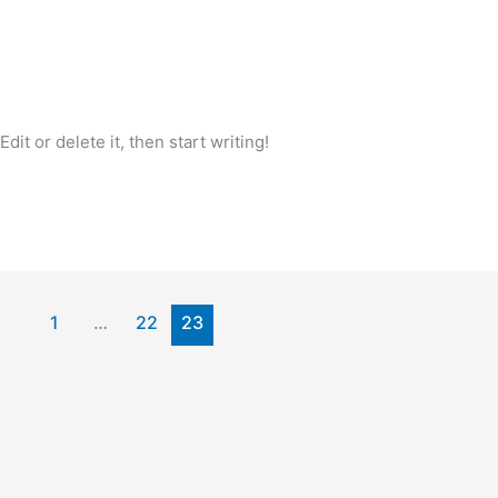
it or delete it, then start writing!
1
…
22
23