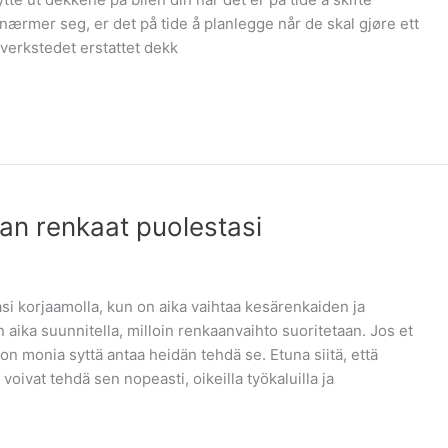
rmer seg, er det på tide å planlegge når de skal gjøre ett
t verkstedet erstattet dekk
n renkaat puolestasi
si korjaamolla, kun on aika vaihtaa kesärenkaiden ja
on aika suunnitella, milloin renkaanvaihto suoritetaan. Jos et
on monia syttä antaa heidän tehdä se. Etuna siitä, että
oivat tehdä sen nopeasti, oikeilla työkaluilla ja