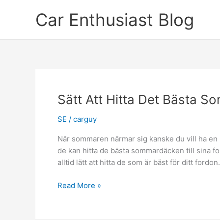
Skip
Car Enthusiast Blog
to
content
Sätt Att Hitta Det Bästa So
SE
/
carguy
När sommaren närmar sig kanske du vill ha en ny
de kan hitta de bästa sommardäcken till sina 
alltid lätt att hitta de som är bäst för ditt for
Sätt
Read More »
Att
Hitta