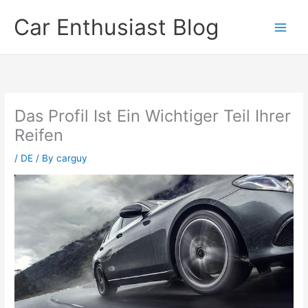
Skip
Car Enthusiast Blog
to
content
Das Profil Ist Ein Wichtiger Teil Ihrer
Reifen
/
DE
/ By
carguy