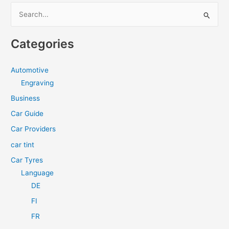
S
e
a
Categories
r
c
Automotive
h
Engraving
f
Business
o
Car Guide
r
Car Providers
:
car tint
Car Tyres
Language
DE
FI
FR