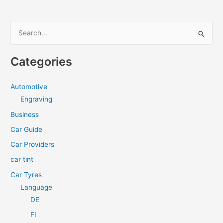
S
e
a
Categories
r
c
Automotive
h
Engraving
f
Business
o
Car Guide
r
Car Providers
:
car tint
Car Tyres
Language
DE
FI