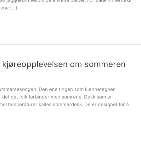
av piggdekk mellom de enkelte datoer. For både vinterdekk
kene […]
 kjøreopplevelsen om sommeren
 sommersesongen. Den ene tingen som kjennetegner
er det det folk forbinder med somrene. Dekk som er
mmertemperaturer kalles sommerdekk. De er designet for å