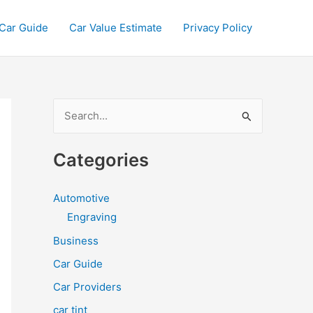
Car Guide
Car Value Estimate
Privacy Policy
S
e
a
Categories
r
c
Automotive
h
Engraving
f
Business
o
Car Guide
r
Car Providers
:
car tint