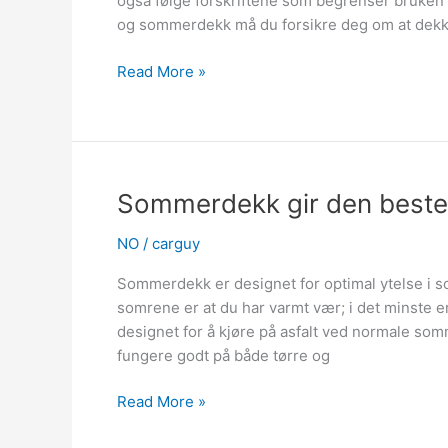
også følge forskriftene som begrenser bruken 
og sommerdekk må du forsikre deg om at dek
Sikkerhetsmessige
Read More »
viktigheten
av
riktig
dekkvalg
Sommerdekk gir den beste
NO
/
carguy
Sommerdekk er designet for optimal ytelse i
somrene er at du har varmt vær; i det minste 
designet for å kjøre på asfalt ved normale so
fungere godt på både tørre og
Sommerdekk
Read More »
gir