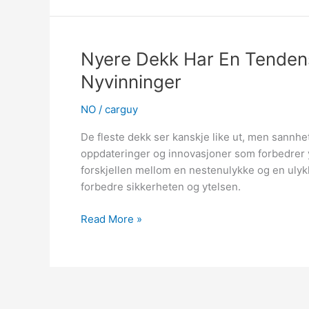
den
beste
kjøreopplevelsen
om
Nyere Dekk Har En Tendens 
sommeren
Nyvinninger
NO
/
carguy
De fleste dekk ser kanskje like ut, men sannhet
oppdateringer og innovasjoner som forbedrer 
forskjellen mellom en nestenulykke og en ulykk
forbedre sikkerheten og ytelsen.
Nyere
Read More »
Dekk
Har
En
Tendens
Til