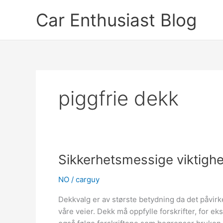
Skip
Car Enthusiast Blog
to
content
piggfrie dekk
Sikkerhetsmessige viktighe
NO
/
carguy
Dekkvalg er av største betydning da det påvirk
våre veier. Dekk må oppfylle forskrifter, for 