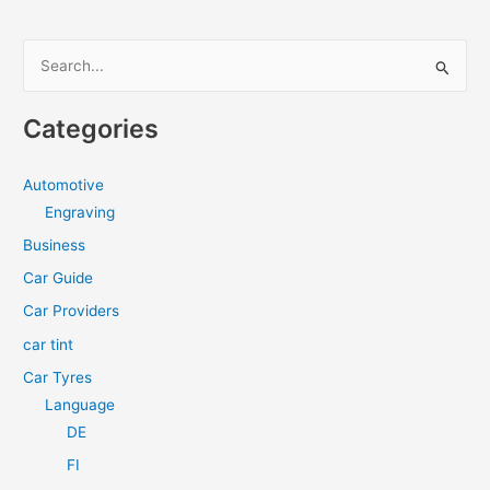
S
e
a
Categories
r
c
Automotive
h
Engraving
f
Business
o
Car Guide
r
Car Providers
:
car tint
Car Tyres
Language
DE
FI