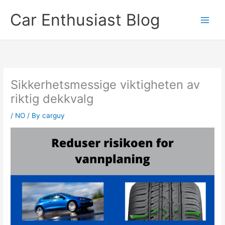
Skip
Car Enthusiast Blog
to
content
Sikkerhetsmessige viktigheten av
riktig dekkvalg
/
NO
/ By
carguy