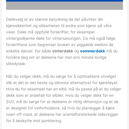
Dekkvalg er av største betydning da det påvirker din
kjøresikkerhet og sikkerheten til andre som kjører på våre
veier. Dekk må oppfylle forskrifter, for eksempel
vintergodkjente dekk for vintersesongen. Du må også følge
forskriftene som begrenser bruken av piggdekk mellom de
enkelte datoer. For både
vinterdekk
og
sommerdekk
må du
forsikre deg om at dekkene har mer enn minste lovlige
slitedybde.
Når du velger dekk, må du sørge for å optimalisere utvalget
slik at det er det beste og sikreste alternativet for kjøretøyet.
Hvis du for eksempel har en elbil, må du passe på at du velger
dekk som er anbefalt for elbiler. Hvis du velger dekk for en
SUV, må du sørge for at dekkene er riktig dimensjon og at de
er designet for veiforholdene, så hvis du planlegger å kjøre
noen off-road, at dekkene har aramidforsterkede sidevegger
for å beskytte mot punktering.