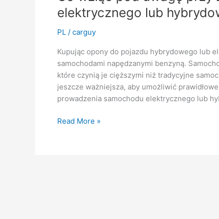
jazdy
elektrycznego lub hybryd
latem
PL
/
carguy
Kupując opony do pojazdu hybrydowego lub ele
samochodami napędzanymi benzyną. Samochod
które czynią je cięższymi niż tradycyjne sam
jeszcze ważniejsza, aby umożliwić prawidło
prowadzenia samochodu elektrycznego lub hy
Co
Read More »
wziąć
pod
uwagę
przy
zakupie
opon
do
pojazdu