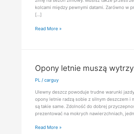
zimę na sezon zimowy. Musisz także przestrz
kolcami między pewnymi datami. Zarówno w prz
[…]
Znaczenie
Read More »
bezpieczeństwa
właściwego
doboru
opon
Opony letnie muszą wytrz
PL
/
carguy
Ulewny deszcz powoduje trudne warunki jazdy, 
opony letnie radzą sobie z silnym deszczem 
są takie same. Zdolność do dobrej przyczepnośc
prezentować na mokrych nawierzchniach, je
Opony
Read More »