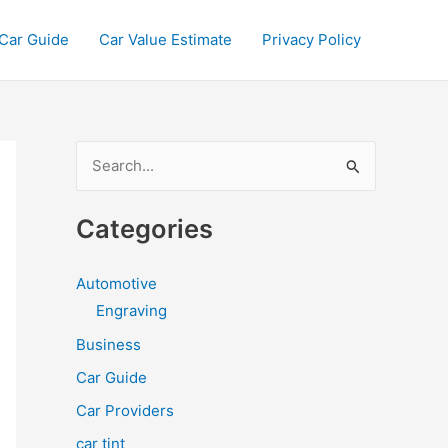
Car Guide
Car Value Estimate
Privacy Policy
S
e
a
Categories
r
c
Automotive
h
Engraving
f
Business
o
Car Guide
r
Car Providers
:
car tint