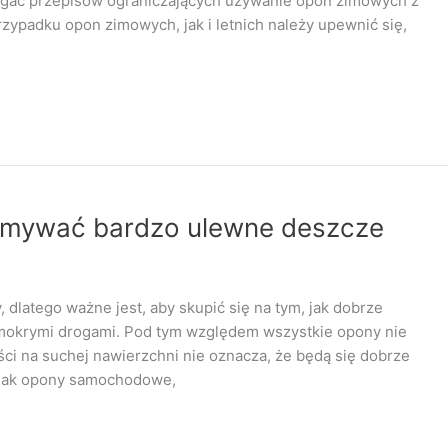
egać przepisów ograniczających używanie opon zimowych z
ypadku opon zimowych, jak i letnich należy upewnić się,
ymywać bardzo ulewne deszcze
dlatego ważne jest, aby skupić się na tym, jak dobrze
i mokrymi drogami. Pod tym względem wszystkie opony nie
i na suchej nawierzchni nie oznacza, że ​​będą się dobrze
dnak opony samochodowe,