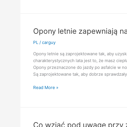
letnie
muszą
wytrzymywać
bardzo
ulewne
Opony letnie zapewniają na
deszcze
PL
/
carguy
Opony letnie są zaprojektowane tak, aby uzysk
charakterystycznych lata jest to, że masz ciep
Opony przeznaczone do jazdy po asfalcie w no
Są zaprojektowane tak, aby dobrze sprawdzały 
Opony
Read More »
letnie
zapewniają
najlepsze
wrażenia
z
Co wziąć pod uwagę przy 