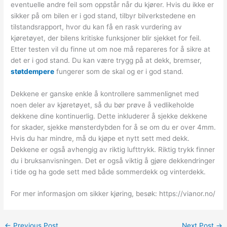
eventuelle andre feil som oppstår når du kjører. Hvis du ikke er
sikker på om bilen er i god stand, tilbyr bilverkstedene en
tilstandsrapport, hvor du kan få en rask vurdering av
kjøretøyet, der bilens kritiske funksjoner blir sjekket for feil.
Etter testen vil du finne ut om noe må repareres for å sikre at
det er i god stand. Du kan være trygg på at dekk, bremser,
støtdempere
fungerer som de skal og er i god stand.
Dekkene er ganske enkle å kontrollere sammenlignet med
noen deler av kjøretøyet, så du bør prøve å vedlikeholde
dekkene dine kontinuerlig. Dette inkluderer å sjekke dekkene
for skader, sjekke mønsterdybden for å se om du er over 4mm.
Hvis du har mindre, må du kjøpe et nytt sett med dekk.
Dekkene er også avhengig av riktig lufttrykk. Riktig trykk finner
du i bruksanvisningen. Det er også viktig å gjøre dekkendringer
i tide og ha gode sett med både sommerdekk og vinterdekk.
For mer informasjon om sikker kjøring, besøk: https://vianor.no/
←
Previous Post
Next Post
→