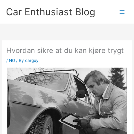
Skip
Car Enthusiast Blog
to
content
Hvordan sikre at du kan kjøre trygt
/
NO
/ By
carguy