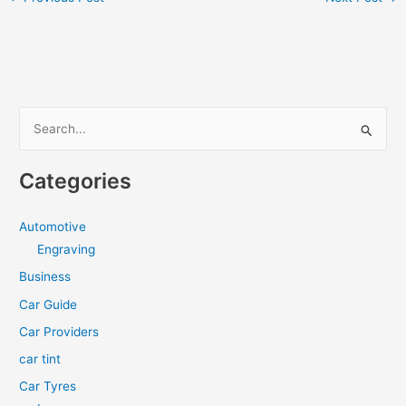
S
e
a
Categories
r
c
Automotive
h
Engraving
f
Business
o
Car Guide
r
Car Providers
:
car tint
Car Tyres