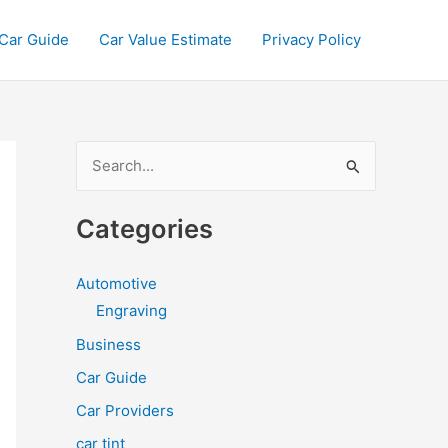
Car Guide
Car Value Estimate
Privacy Policy
S
e
a
Categories
r
c
Automotive
h
Engraving
f
Business
o
Car Guide
r
Car Providers
:
car tint