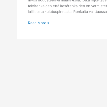
myös noudatettava määräyksiä, jotka rajoittavat
talvirenkaiden että kesärenkaiden on varmist
laillisesta kulutuspinnasta. Renkaita valittaess
Renkaiden
Read More »
oikean
valinnan
turvallisuuden
merkitys