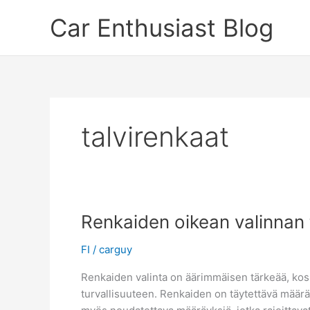
Skip
Car Enthusiast Blog
to
content
talvirenkaat
Renkaiden oikean valinnan 
FI
/
carguy
Renkaiden valinta on äärimmäisen tärkeää, koska
turvallisuuteen. Renkaiden on täytettävä määräy