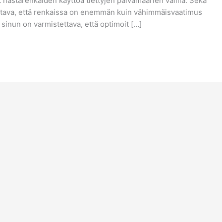
 nastarenkaiden käyttöä tiettyjen päivämäärien välillä. Sekä
ettava, että renkaissa on enemmän kuin vähimmäisvaatimus
a sinun on varmistettava, että optimoit […]