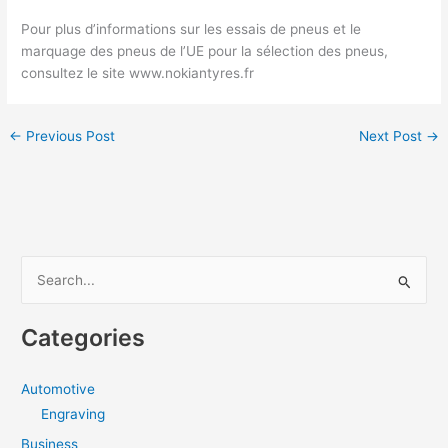
Pour plus d’informations sur les essais de pneus et le
marquage des pneus de l’UE pour la sélection des pneus,
consultez le site www.nokiantyres.fr
←
Previous Post
Next Post
→
S
e
a
Categories
r
c
Automotive
h
Engraving
f
Business