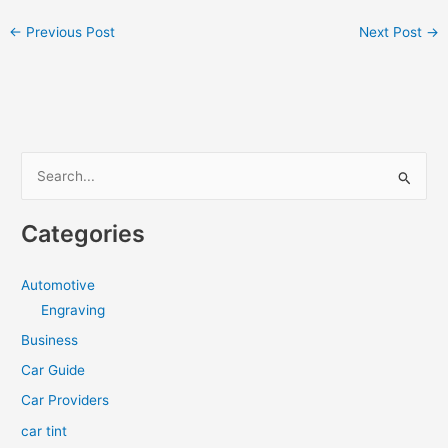
←
Previous Post
Next Post
→
S
e
a
Categories
r
c
Automotive
h
Engraving
f
Business
o
Car Guide
r
Car Providers
:
car tint