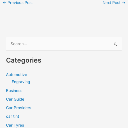
←
Previous Post
Next Post
→
S
e
a
Categories
r
c
Automotive
h
Engraving
f
Business
o
Car Guide
r
Car Providers
:
car tint
Car Tyres