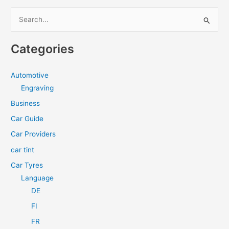
S
e
a
Categories
r
c
Automotive
h
Engraving
f
Business
o
Car Guide
r
Car Providers
:
car tint
Car Tyres
Language
DE
FI
FR