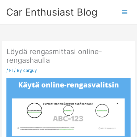
Skip
Car Enthusiast Blog
to
content
Löydä rengasmittasi online-
rengashaulla
/
FI
/ By
carguy