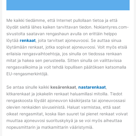
Me kaikki tiedämme, että Internet pullollaan tietoa ja että
löydät sieltä lähes kaiken tarvittavan tiedon. Nokiantyres.com-
sivustolta saatavan rengashaun avulla on erittäin helppo
löytää
renkaat
, joita tarvitset ajoneuvoosi. Se auttaa sinua
löytämään renkaat, jotka sopivat ajoneuvoosi. Voit myös etsiä
erilaisia ​​rengasvaihtoehtoja, jos sinulla on tiedossa renkaan
mitat ja hakea sen perusteella. Sitten sinulla on valittavissa
rengasvalikoima ja voit tehdä lopullisen päätöksen katsomalla
EU-rengasmerkintöjä.
Se antaa sinulle kaikki
kesärenkaat
,
nastarenkaat
,
kitkarenkaat ja jokakelin renkaat haluamillasi mitoilla. Tiedot
rengaskoosta löydät ajoneuvon käsikirjasta tai ajoneuvossasi
olevien renkaiden sivuseinistä. Haluat varmistaa, että saat
oikeat rengasmitat, koska liian suuret tai pienet renkaat voivat
muuttaa ajoneuvosi suorituskykyä ja se voi myös aiheuttaa
nopeusmittarin ja matkamittarin vääristymiä.